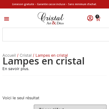
Livraison gratuite – Garantie casse incluse – Sans minimum d’achat.
0
Accueil
/
Cristal
/ Lampes en cristal
Lampes en cristal
En savoir plus.
Voici le seul résultat