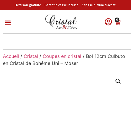
Livraison gratuite – Garantie casse incluse – Sans minimum d’achat.
0
Accueil
/
Cristal
/
Coupes en cristal
/ Bol 12cm Culbuto
en Cristal de Bohême Uni – Moser