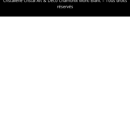
Cristallerie Cristal Art & Déco Chamonix Mont-Blanc – Tous droits
réservés
9.2
/
10
(1521 avis)