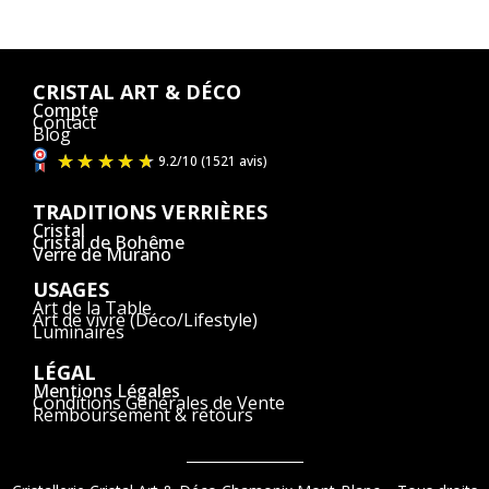
CRISTAL ART & DÉCO
Compte
Contact
Blog
TRADITIONS VERRIÈRES
Cristal
Cristal de Bohême
Verre de Murano
USAGES
Art de la Table
Art de vivre (Déco/Lifestyle)
Luminaires
LÉGAL
Mentions Légales
Conditions Générales de Vente
Remboursement & retours