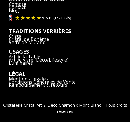
Compte
Contact
Blog
TRADITIONS VERRIÈRES
Cristal
Cristal de Bohême
Verre de Murano
USAGES
Art de la Table
Art de vivre (Déco/Lifestyle)
Luminaires
LÉGAL
Mentions Légales
Conditions Générales de Vente
Remboursement & retours
Cristallerie Cristal Art & Déco Chamonix Mont-Blanc – Tous droits
réservés