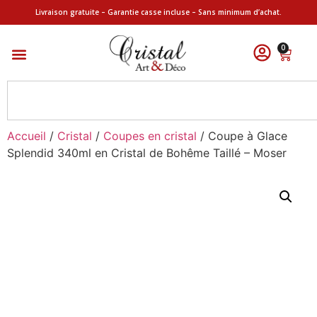
Livraison gratuite – Garantie casse incluse – Sans minimum d’achat.
0
Accueil
/
Cristal
/
Coupes en cristal
/ Coupe à Glace
Splendid 340ml en Cristal de Bohême Taillé – Moser