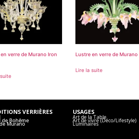
 en verre de Murano Iron
Lustre en verre de Murano 
Lire la suite
 suite
ITIONS VERRIÈRES
USAGES
l
Art de la Table
al de Bohême
Art de vivre (Déco/Lifestyle)
 de Murano
Luminaires