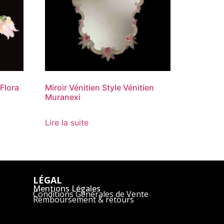
Flora
Miroir Vénitien Style Vénitien
Muranexi
Lire la suite
LÉGAL
Mentions Légales
Conditions Générales de Vente
Remboursement & retours