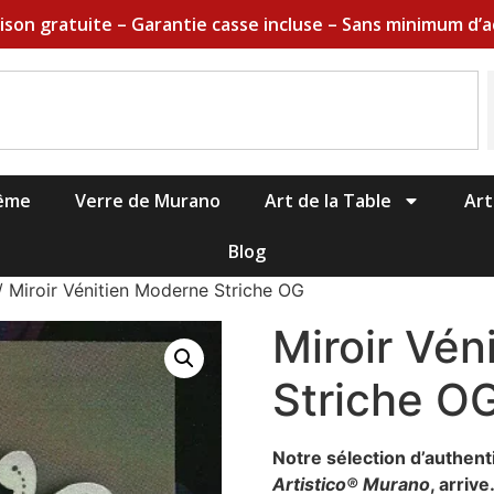
aison gratuite – Garantie casse incluse – Sans minimum d’a
hême
Verre de Murano
Art de la Table
Art
Blog
 Miroir Vénitien Moderne Striche OG
Miroir Vén
Striche O
Notre sélection d’authent
Artistico® Murano
, arriv