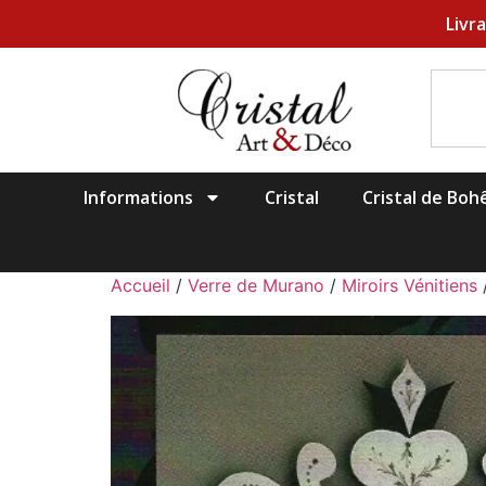
Livr
Informations
Cristal
Cristal de Bo
Accueil
/
Verre de Murano
/
Miroirs Vénitiens
/