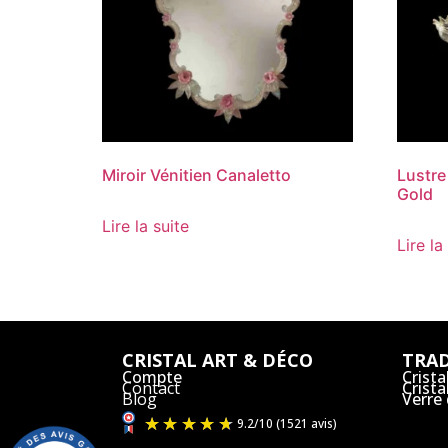
Miroir Vénitien Canaletto
Lustre
Gold
Lire la suite
Lire la
CRISTAL ART & DÉCO
TRAD
Compte
Crista
Contact
Crist
Blog
Verre