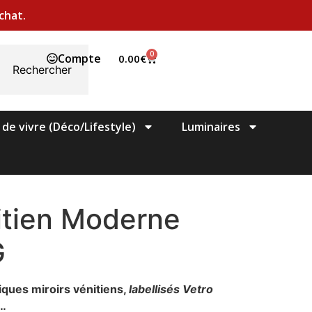
chat.
0
Compte
0.00
€
Rechercher
 de vivre (Déco/Lifestyle)
Luminaires
itien Moderne
G
iques miroirs vénitiens,
labellisés Vetro
e…