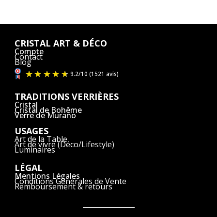
CRISTAL ART & DÉCO
Compte
Contact
Blog
TRADITIONS VERRIÈRES
Cristal
Cristal de Bohême
Verre de Murano
USAGES
Art de la Table
Art de vivre (Déco/Lifestyle)
Luminaires
LÉGAL
Mentions Légales
Conditions Générales de Vente
Remboursement & retours