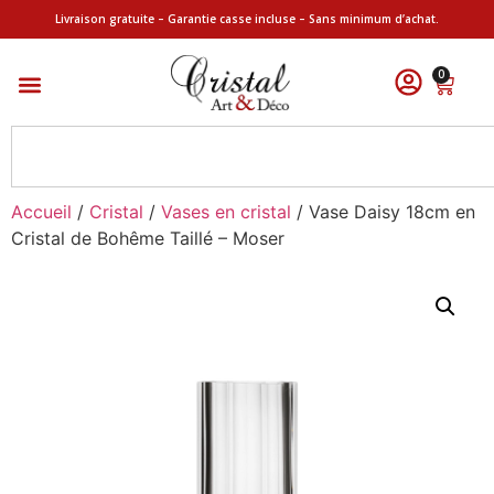
Livraison gratuite – Garantie casse incluse – Sans minimum d’achat.
0
Accueil
/
Cristal
/
Vases en cristal
/ Vase Daisy 18cm en
Cristal de Bohême Taillé – Moser