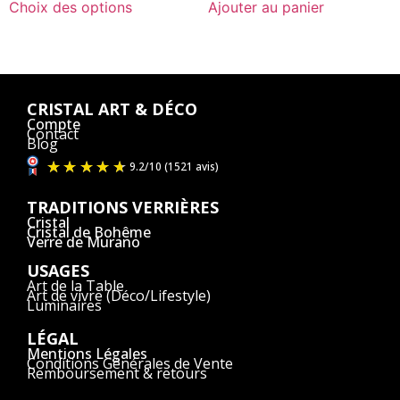
Choix des options
Ajouter au panier
CRISTAL ART & DÉCO
Compte
Contact
Blog
TRADITIONS VERRIÈRES
Cristal
Cristal de Bohême
Verre de Murano
USAGES
Art de la Table
Art de vivre (Déco/Lifestyle)
Luminaires
LÉGAL
Mentions Légales
Conditions Générales de Vente
Remboursement & retours