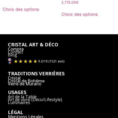
2,715.00
€
Choix des options
Choix des options
CRISTAL ART & DÉCO
Compte
Contact
Blog
TRADITIONS VERRIÈRES
Cristal
Cristal de Bohême
Verre de Murano
USAGES
Art de la Table
Art de vivre (Déco/Lifestyle)
Luminaires
LÉGAL
Mentions Légales