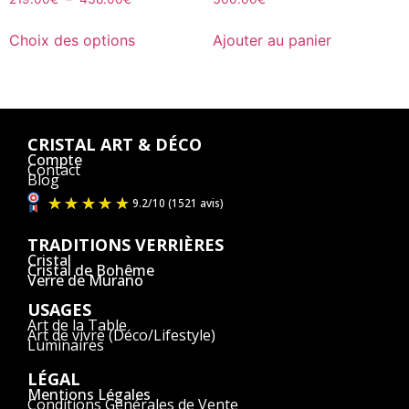
Choix des options
Ajouter au panier
CRISTAL ART & DÉCO
Compte
Contact
Blog
TRADITIONS VERRIÈRES
Cristal
Cristal de Bohême
Verre de Murano
USAGES
Art de la Table
Art de vivre (Déco/Lifestyle)
Luminaires
LÉGAL
Mentions Légales
Conditions Générales de Vente