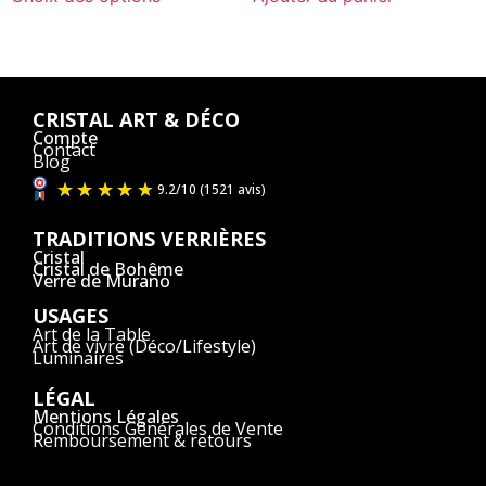
CRISTAL ART & DÉCO
Compte
Contact
Blog
TRADITIONS VERRIÈRES
Cristal
Cristal de Bohême
Verre de Murano
USAGES
Art de la Table
Art de vivre (Déco/Lifestyle)
Luminaires
LÉGAL
Mentions Légales
Conditions Générales de Vente
Remboursement & retours