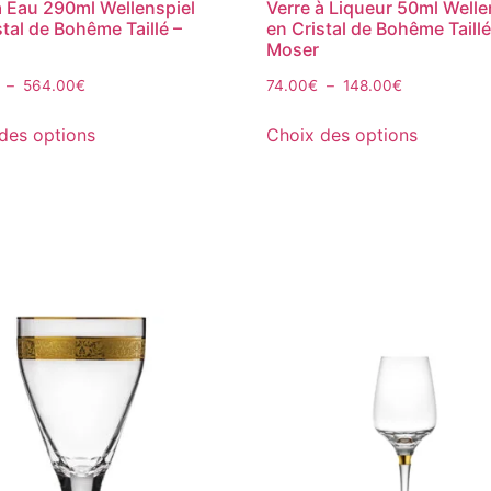
à Eau 290ml Wellenspiel
Verre à Liqueur 50ml Welle
stal de Bohême Taillé –
en Cristal de Bohême Taillé
Moser
–
564.00
€
74.00
€
–
148.00
€
des options
Choix des options