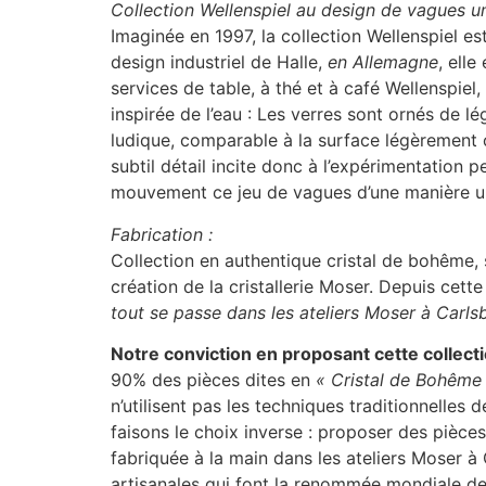
Collection Wellenspiel au design de vagues un
Imaginée en 1997, la collection Wellenspiel e
design industriel de Halle,
en Allemagne
, ell
services de table, à thé et à café Wellenspie
inspirée de l’eau : Les verres sont ornés de 
ludique, comparable à la surface légèrement o
subtil détail incite donc à l’expérimentation 
mouvement ce jeu de vagues d’une manière u
Fabrication :
Collection en authentique cristal de bohême, s
création de la cristallerie Moser. Depuis cet
tout se passe dans les ateliers Moser à Carl
Notre conviction en proposant cette collect
90% des pièces dites en
« Cristal de Bohême
n’utilisent pas les techniques traditionnelles 
faisons le choix inverse : proposer des pièce
fabriquée à la main dans les ateliers Moser 
artisanales qui font la renommée mondiale de 