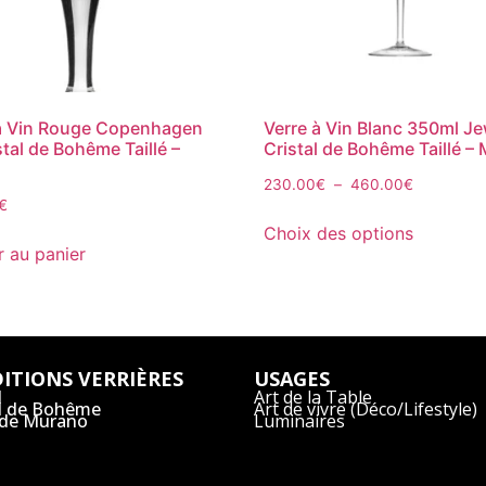
à Vin Rouge Copenhagen
Verre à Vin Blanc 350ml Je
stal de Bohême Taillé –
Cristal de Bohême Taillé –
230.00
€
–
460.00
€
€
Choix des options
r au panier
ITIONS VERRIÈRES
USAGES
l
Art de la Table
al de Bohême
Art de vivre (Déco/Lifestyle)
 de Murano
Luminaires