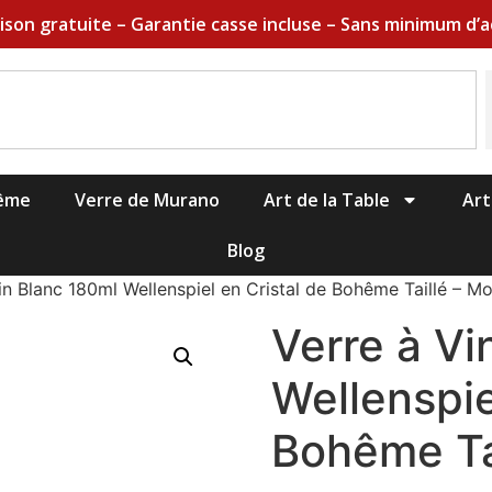
aison gratuite – Garantie casse incluse – Sans minimum d’a
hême
Verre de Murano
Art de la Table
Art
Blog
in Blanc 180ml Wellenspiel en Cristal de Bohême Taillé – M
Verre à Vi
Wellenspie
Bohême Ta