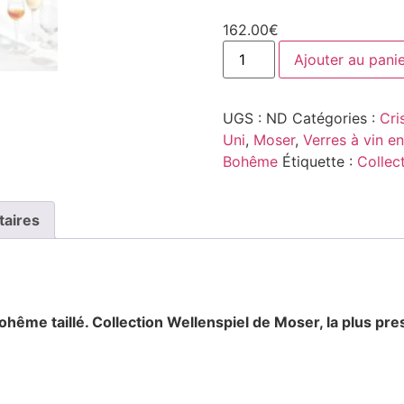
162.00
€
Ajouter au pani
UGS :
ND
Catégories :
Cri
Uni
,
Moser
,
Verres à vin en
Bohême
Étiquette :
Collec
taires
bohême taillé. Collection Wellenspiel
de Moser, la plus pre