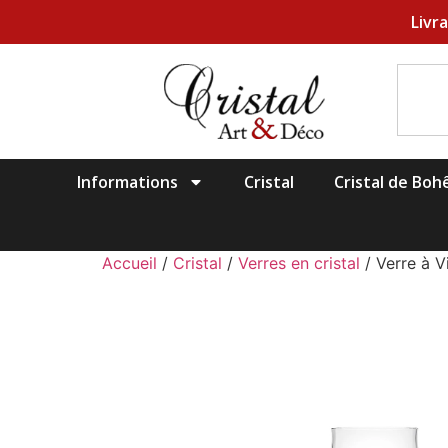
Livr
Informations
Cristal
Cristal de Bo
Accueil
/
Cristal
/
Verres en cristal
/ Verre à V