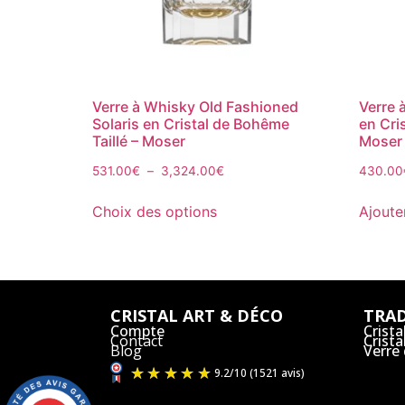
Verre à Whisky Old Fashioned
Verre 
Solaris en Cristal de Bohême
en Cri
Taillé – Moser
Moser
531.00
€
–
3,324.00
€
430.00
Choix des options
Ajoute
CRISTAL ART & DÉCO
TRAD
Compte
Crista
Contact
Crist
Blog
Verre