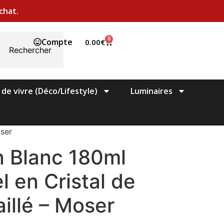
chat.
0
Compte
0.00
€
Rechercher
 de vivre (Déco/Lifestyle)
Luminaires
oser
n Blanc 180ml
l en Cristal de
illé – Moser