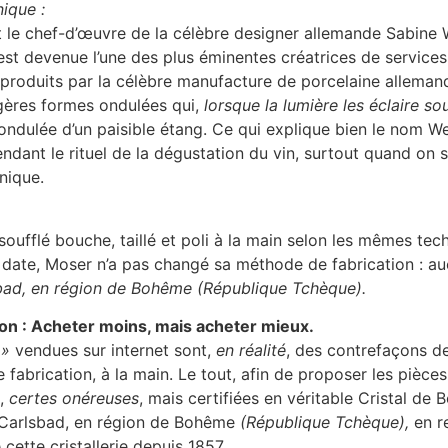
ique :
st le chef-d’œuvre de la célèbre designer allemande Sabine W
e est devenue l’une des plus éminentes créatrices de servic
l, produits par la célèbre manufacture de porcelaine alleman
légères formes ondulées qui,
lorsque la lumière les éclaire so
ndulée d’un paisible étang. Ce qui explique bien le nom Wel
pendant le rituel de la dégustation du vin, surtout quand on
nique.
oufflé bouche, taillé et poli à la main selon les mêmes tec
te date, Moser n’a pas changé sa méthode de fabrication : a
sbad, en région de Bohême (République Tchèque).
ion : Acheter moins, mais acheter mieux.
 »
vendues sur internet sont,
en réalité
, des contrefaçons de
de fabrication, à la main. Le tout, afin de proposer les pièc
s,
certes onéreuses
, mais certifiées en véritable Cristal de
à Carlsbad, en région de Bohême
(République Tchèque),
en r
cette cristallerie depuis 1857.