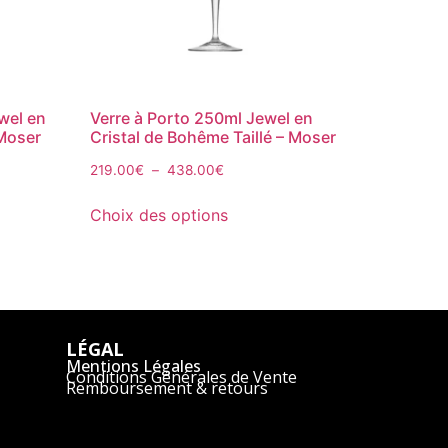
wel en
Verre à Porto 250ml Jewel en
 Moser
Cristal de Bohême Taillé – Moser
219.00
€
–
438.00
€
Choix des options
LÉGAL
Mentions Légales
Conditions Générales de Vente
Remboursement & retours