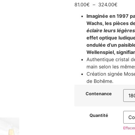
81.00
€
–
324.00
€
Imaginée en 1997 pa
Wachs, les pièces de
éclaire leurs légère
effet optique ludiqu
ondulée d’un paisibl
Wellenspiel, signifia
Authentique cristal d
main selon les mêmes
Création signée Moser
de Bohême.
Contenance
Quantité
Efface