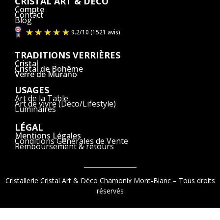
CRISTAL ART & DÉCO
Compte
Contact
Blog
TRADITIONS VERRIÈRES
Cristal
Cristal de Bohême
Verre de Murano
USAGES
Art de la Table
Art de vivre (Déco/Lifestyle)
Luminaires
LÉGAL
Mentions Légales
Conditions Générales de Vente
Remboursement & retours
Cristallerie Cristal Art & Déco Chamonix Mont-Blanc – Tous droits
réservés