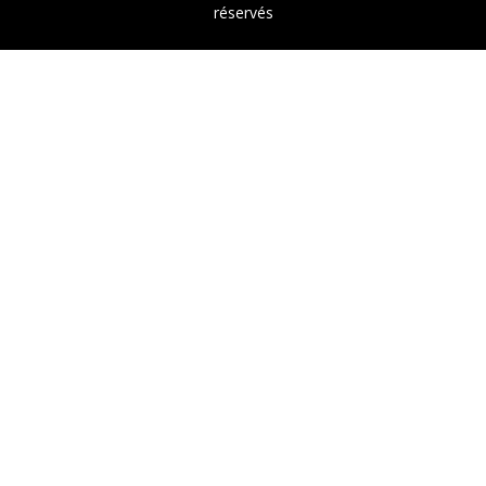
réservés
9.2
/
10
(1521 avis)