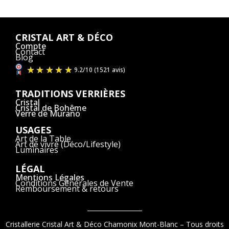
CRISTAL ART & DÉCO
Compte
Contact
Blog
TRADITIONS VERRIÈRES
Cristal
Cristal de Bohême
Verre de Murano
USAGES
Art de la Table
Art de vivre (Déco/Lifestyle)
Luminaires
LÉGAL
Mentions Légales
Conditions Générales de Vente
Remboursement & retours
Cristallerie Cristal Art & Déco Chamonix Mont-Blanc – Tous droits