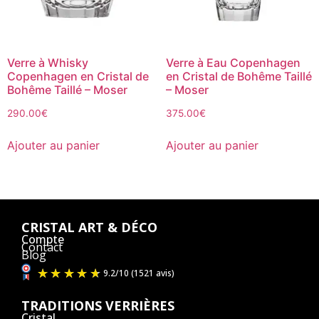
Verre à Whisky
Verre à Eau Copenhagen
Copenhagen en Cristal de
en Cristal de Bohême Taillé
Bohême Taillé – Moser
– Moser
290.00
€
375.00
€
Ajouter au panier
Ajouter au panier
CRISTAL ART & DÉCO
Compte
Contact
Blog
TRADITIONS VERRIÈRES
Cristal