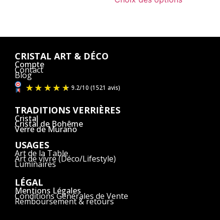
CRISTAL ART & DÉCO
Compte
Contact
Blog
TRADITIONS VERRIÈRES
Cristal
Cristal de Bohême
Verre de Murano
USAGES
Art de la Table
Art de vivre (Déco/Lifestyle)
Luminaires
LÉGAL
Mentions Légales
Conditions Générales de Vente
Remboursement & retours