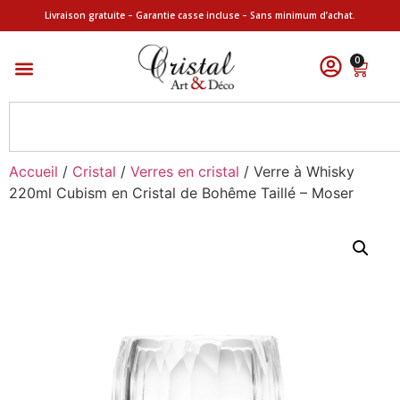
Livraison gratuite – Garantie casse incluse – Sans minimum d’achat.
0
Accueil
/
Cristal
/
Verres en cristal
/ Verre à Whisky
220ml Cubism en Cristal de Bohême Taillé – Moser