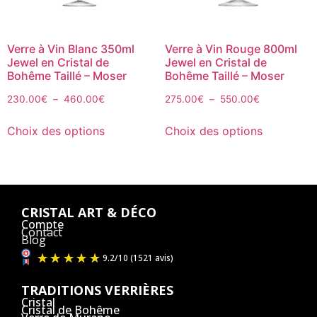
Verre à Vin Blanc 350ml
Verre à Vin Rouge 800ml
Jewel en Cristal de
Jewel en Cristal de
Bohême Taillé – Moser
Bohême Taillé – Moser
230.00
€
–
460.00
€
275.00
€
–
550.00
€
Choix des options
Choix des options
CRISTAL ART & DÉCO
Compte
Contact
Blog
TRADITIONS VERRIÈRES
Cristal
Cristal de Bohême