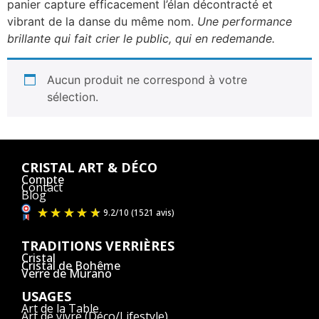
panier capture efficacement l’élan décontracté et
vibrant de la danse du même nom.
Une performance
brillante qui fait crier le public, qui en redemande.
Aucun produit ne correspond à votre
sélection.
CRISTAL ART & DÉCO
Compte
Contact
Blog
TRADITIONS VERRIÈRES
Cristal
Cristal de Bohême
Verre de Murano
USAGES
9.2
/
10
(1521 avis)
Art de la Table
Art de vivre (Déco/Lifestyle)