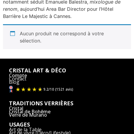
notamment séduit Emanuele Balestra,
mixologue de
renom
, aujourd’hui Area Bar Director pour l’Hôtel
Barrière Le Majestic à Cannes.
Aucun produit ne correspond à votre
sélection.
CRISTAL ART & DÉCO
Compte
Contact
Blog
TRADITIONS VERRIÈRES
Cristal
Cristal de Bohême
Verre de Murano
USAGES
9.2
/
10
(1521 avis)
Art de la Table
Art de vivre (Déco/Lifestyle)