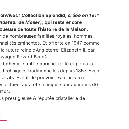
onvives : Collection Splendid,
créée en 1911
ondateur de Moser),
qui reste encore
uxueuse de toute l’histoire de la Maison.
par de nombreuses familles royales, hommes
onnalités éminentes. Et offerte en 1947 comme
 future reine d’Angleterre, Elizabeth II, par
lovaque Edvard Beneš.
e bohême, soufflé bouche, taillé et poli à la
 techniques traditionnelles depuis 1857. Avec
carats. Avant de pouvoir lever un verre
r, celui-ci aura été manipulé par au moins 60
rtes.
us prestigieuse & réputée cristallerie de
er