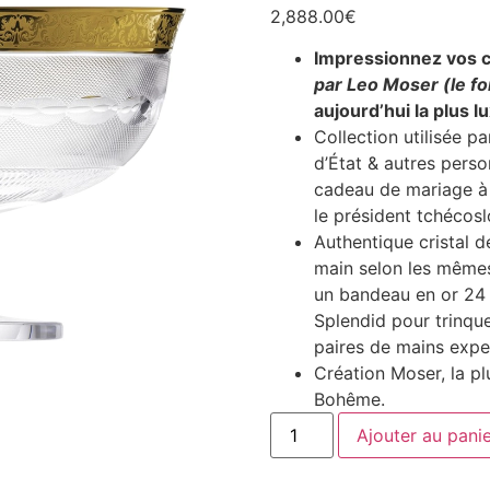
2,888.00
€
Impressionnez vos c
par Leo Moser (le f
aujourd’hui la plus l
Collection utilisée 
d’État & autres pers
cadeau de mariage à la
le président tchécos
Authentique cristal d
main selon les mêmes
un bandeau en or 24 
Splendid pour trinque
paires de mains expe
Création Moser, la pl
Bohême.
Ajouter au pani