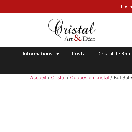
Livr
Informations
Cristal
Cristal de Bo
Accueil
/
Cristal
/
Coupes en cristal
/ Bol Spl