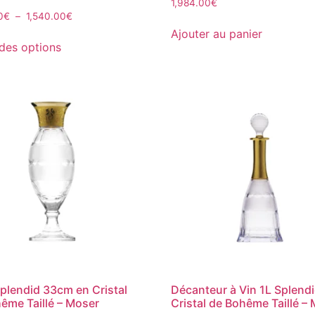
1,984.00
€
0
€
–
1,540.00
€
Ajouter au panier
des options
plendid 33cm en Cristal
Décanteur à Vin 1L Splend
ême Taillé – Moser
Cristal de Bohême Taillé –