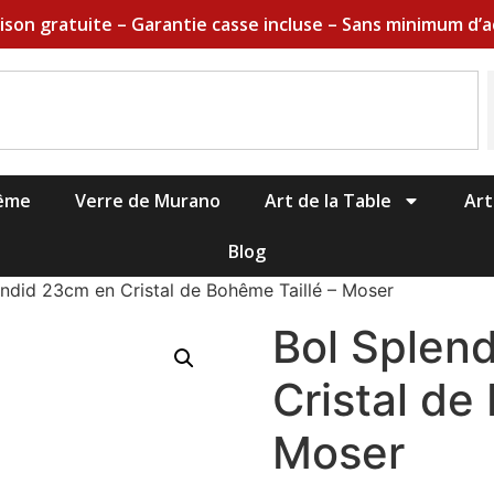
aison gratuite – Garantie casse incluse – Sans minimum d’a
hême
Verre de Murano
Art de la Table
Art
Blog
endid 23cm en Cristal de Bohême Taillé – Moser
Bol Splen
Cristal de
Moser