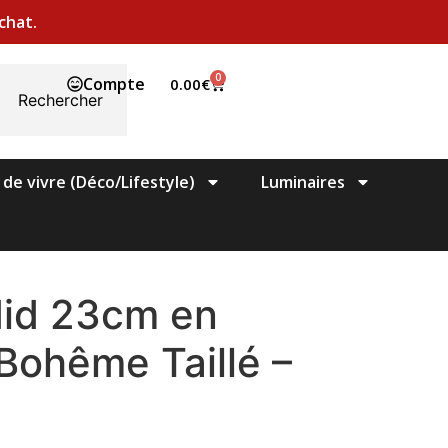
chat.
0
Compte
0.00
€
Rechercher
 de vivre (Déco/Lifestyle)
Luminaires
did 23cm en
 Bohême Taillé –