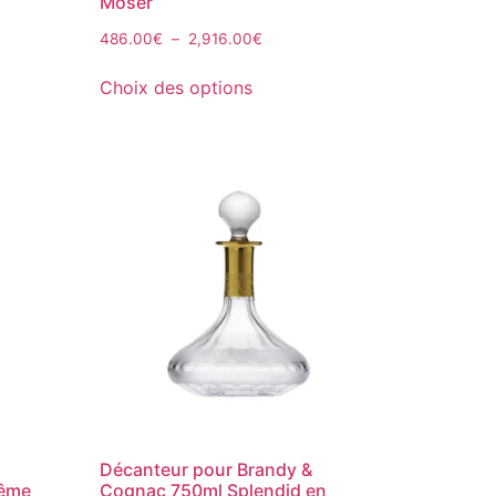
Moser
486.00
€
–
2,916.00
€
Choix des options
Décanteur pour Brandy &
hême
Cognac 750ml Splendid en