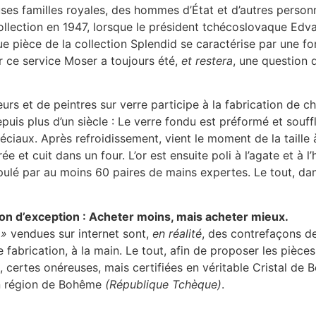
uses familles royales, des hommes d’État et d’autres perso
ollection en 1947, lorsque le président tchécoslovaque Edv
aque pièce de la collection Splendid se caractérise par une f
r ce service Moser a toujours été,
et restera
, une question d
eurs et de peintres sur verre participe à la fabrication de 
puis plus d’un siècle : Le verre fondu est préformé et souf
spéciaux. Après refroidissement, vient le moment de la taille
rée et cuit dans un four. L’or est ensuite poli à l’agate et à
ipulé par au moins 60 paires de mains expertes. Le tout, dan
ion d’exception : Acheter moins, mais acheter mieux.
 »
vendues sur internet sont,
en réalité
, des contrefaçons de
de fabrication, à la main. Le tout, afin de proposer les pièc
, certes onéreuses, mais certifiées en véritable Cristal de
en région de Bohême
(République Tchèque)
.