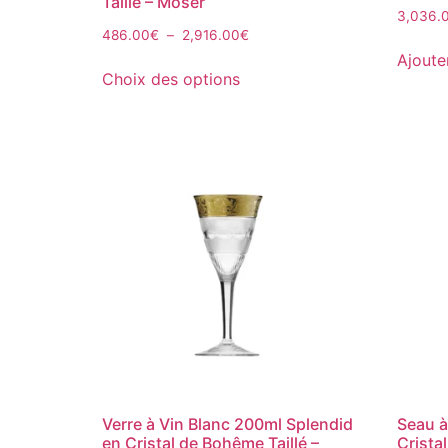
Taillé – Moser
3,036.
486.00
€
–
2,916.00
€
Ajoute
Choix des options
Verre à Vin Blanc 200ml Splendid
Seau 
en Cristal de Bohême Taillé –
Crista