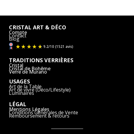
CRISTAL ART & DÉCO
Compte
Contact
Blog
TRADITIONS VERRIÈRES
Cristal
Cristal de Bohême
Verre de Murano
USAGES
Art de la Table
Art de vivre (Déco/Lifestyle)
Luminaires
LÉGAL
Mentions Légales
Conditions Générales de Vente
Remboursement & retours