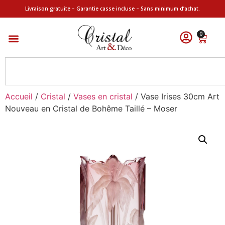
Livraison gratuite – Garantie casse incluse – Sans minimum d’achat.
0
Accueil
/
Cristal
/
Vases en cristal
/ Vase Irises 30cm Art
Nouveau en Cristal de Bohême Taillé – Moser