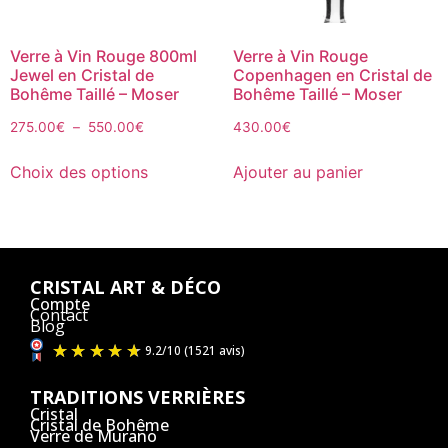
Verre à Vin Rouge 800ml
Verre à Vin Rouge
Jewel en Cristal de
Copenhagen en Cristal de
Bohême Taillé – Moser
Bohême Taillé – Moser
275.00
€
–
550.00
€
430.00
€
Choix des options
Ajouter au panier
CRISTAL ART & DÉCO
Compte
Contact
Blog
TRADITIONS VERRIÈRES
Cristal
Cristal de Bohême
Verre de Murano