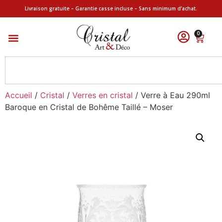
Livraison gratuite – Garantie casse incluse – Sans minimum d’achat.
0
Accueil
/
Cristal
/
Verres en cristal
/ Verre à Eau 290ml
Baroque en Cristal de Bohême Taillé – Moser