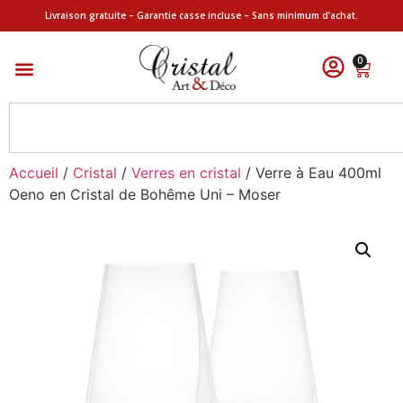
Livraison gratuite – Garantie casse incluse – Sans minimum d’achat.
0
Accueil
/
Cristal
/
Verres en cristal
/ Verre à Eau 400ml
Oeno en Cristal de Bohême Uni – Moser