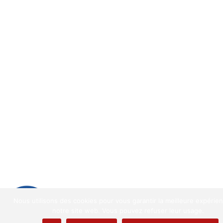
9.2
/
10
(1521 avis)
Nous utilisons des cookies pour vous garantir la meilleure expérie
9.2
/10
notre site web. Vous pouvez refuser leur usage.
1521 avis