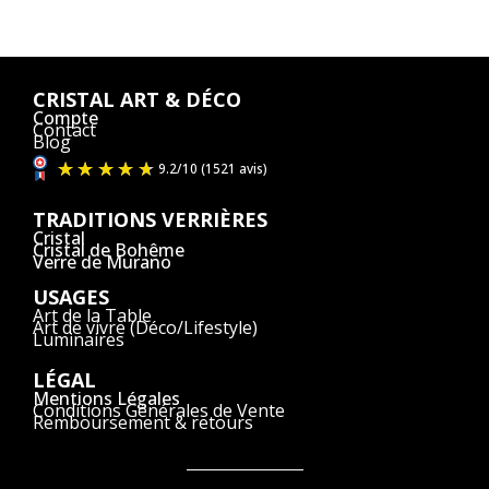
CRISTAL ART & DÉCO
Compte
Contact
Blog
TRADITIONS VERRIÈRES
Cristal
Cristal de Bohême
Verre de Murano
USAGES
Art de la Table
Art de vivre (Déco/Lifestyle)
Luminaires
LÉGAL
Mentions Légales
Conditions Générales de Vente
Remboursement & retours