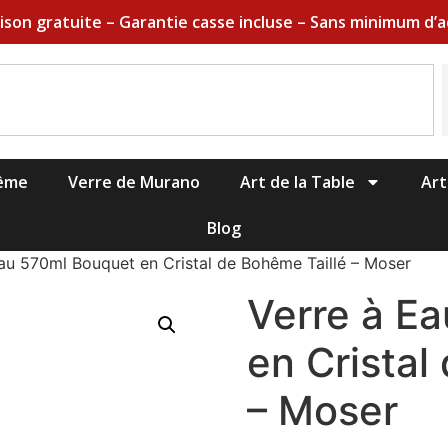
aison gratuite – Garantie casse incluse – Sans minimum d’a
hême
Verre de Murano
Art de la Table
Art
Blog
au 570ml Bouquet en Cristal de Bohême Taillé – Moser
Verre à E
en Cristal
– Moser