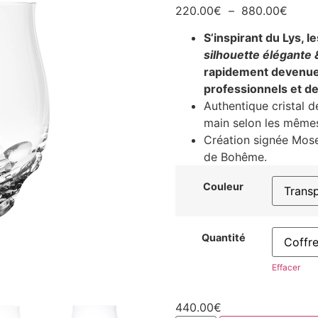
220.00
€
–
880.00
€
S’inspirant du Lys, l
silhouette élégante &
rapidement devenue
professionnels et d
Authentique cristal d
main selon les mêmes
Création signée Moser
de Bohême.
Couleur
Quantité
Effacer
440.00
€