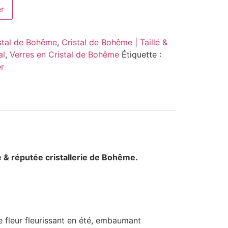
er
stal de Bohême
,
Cristal de Bohême | Taillé &
al
,
Verres en Cristal de Bohême
Étiquette :
r
e & réputée cristallerie de Bohême.
e fleur fleurissant en été, embaumant