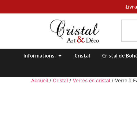
Livr
Informations
Cristal
Cristal de Bo
Accueil
/
Cristal
/
Verres en cristal
/ Verre à E