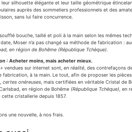
eur silhouette élégante et leur taille géométrique étincelan
ulaires auprès des sommeliers professionnels et des amate
sson, sans lui faire concurrence.
oufflé bouche, taillé et poli à la main selon les mêmes tec
te date, Moser n’a pas changé sa méthode de fabrication : a
sbad, en région de Bohême (République Tchèque).
ion : Acheter moins, mais acheter mieux.
 »
vendues sur internet sont,
en réalité
, des contrefaçons de
de fabrication, à la main. Le tout, afin de proposer les pièc
s,
certes onéreuses
, mais certifiées en véritable Cristal de
à Carlsbad, en région de Bohême
(République Tchèque),
en r
cette cristallerie depuis 1857.
ns une nouvelle, à nos frais.