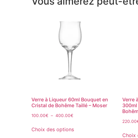
Vous aimerez peut-êtr
Verre à Liqueur 60ml Bouquet en
Verre 
Cristal de Bohême Taillé – Moser
300ml 
Bohême
100.00
€
–
400.00
€
220.00
Choix des options
Choix 