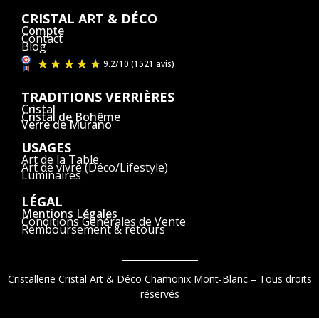
CRISTAL ART & DÉCO
Compte
Contact
Blog
TRADITIONS VERRIÈRES
Cristal
Cristal de Bohême
Verre de Murano
USAGES
Art de la Table
Art de vivre (Déco/Lifestyle)
Luminaires
LÉGAL
Mentions Légales
Conditions Générales de Vente
Remboursement & retours
Cristallerie Cristal Art & Déco Chamonix Mont-Blanc – Tous droits
réservés