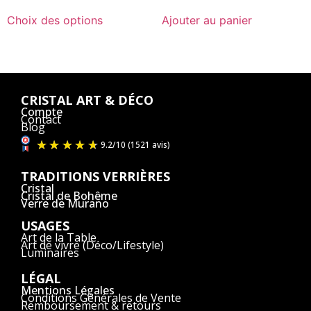
Choix des options
Ajouter au panier
CRISTAL ART & DÉCO
Compte
Contact
Blog
TRADITIONS VERRIÈRES
Cristal
Cristal de Bohême
Verre de Murano
USAGES
Art de la Table
Art de vivre (Déco/Lifestyle)
Luminaires
LÉGAL
Mentions Légales
Conditions Générales de Vente
Remboursement & retours