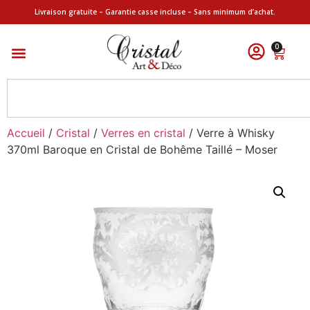
Livraison gratuite – Garantie casse incluse – Sans minimum d’achat.
0
Accueil
/
Cristal
/
Verres en cristal
/ Verre à Whisky
370ml Baroque en Cristal de Bohême Taillé – Moser