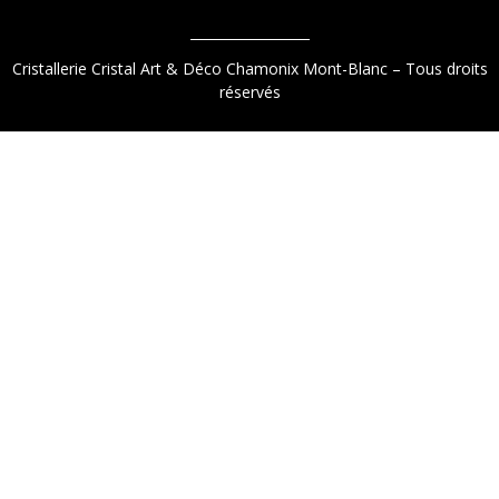
Cristallerie Cristal Art & Déco Chamonix Mont-Blanc – Tous droits
réservés
9.2
/
10
(1521 avis)