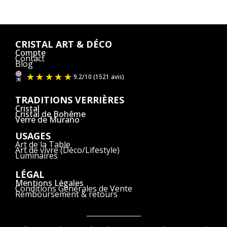
CRISTAL ART & DÉCO
Compte
Contact
Blog
TRADITIONS VERRIÈRES
Cristal
Cristal de Bohême
Verre de Murano
USAGES
Art de la Table
Art de vivre (Déco/Lifestyle)
Luminaires
LÉGAL
Mentions Légales
Conditions Générales de Vente
Remboursement & retours