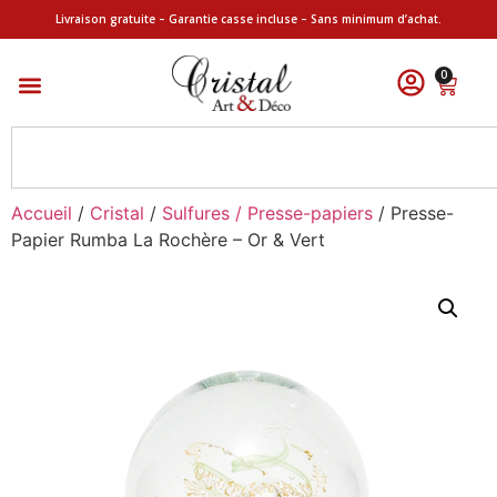
Livraison gratuite – Garantie casse incluse – Sans minimum d’achat.
0
Accueil
/
Cristal
/
Sulfures / Presse-papiers
/ Presse-
Papier Rumba La Rochère – Or & Vert