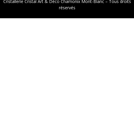
Cristallerie Cristal Art & Déco Chamonix Mont-Blanc – Tous droits
réservés
9.2
/
10
(1521 avis)