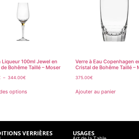
à Liqueur 100ml Jewel en
Verre à Eau Copenhagen e
l de Bohême Taillé – Moser
Cristal de Bohême Taillé –
€
–
344.00
€
375.00
€
des options
Ajouter au panier
ITIONS VERRIÈRES
USAGES
l
Art de la Table