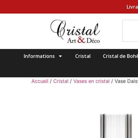
Livr
Informations
Cristal
Cristal de Bo
Accueil
/
Cristal
/
Vases en cristal
/ Vase Dais