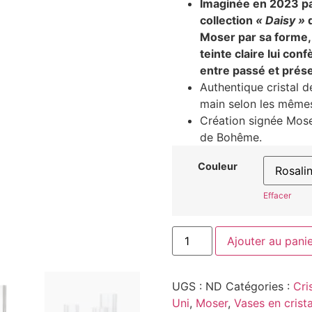
Imaginée en 2023 pa
collection
« Daisy »
d
Moser par sa forme, 
teinte claire lui co
entre passé et prés
Authentique cristal d
main selon les mêmes
Création signée Moser
de Bohême.
Couleur
Effacer
Ajouter au pani
UGS :
ND
Catégories :
Cri
Uni
,
Moser
,
Vases en crista