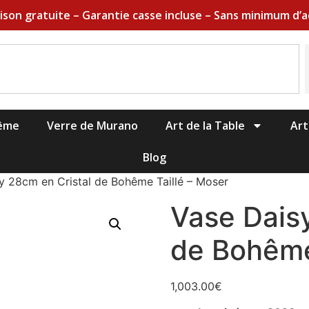
aison gratuite – Garantie casse incluse – Sans minimum d’a
hême
Verre de Murano
Art de la Table
Art
Blog
y 28cm en Cristal de Bohême Taillé – Moser
Vase Daisy
de Bohême
1,003.00
€