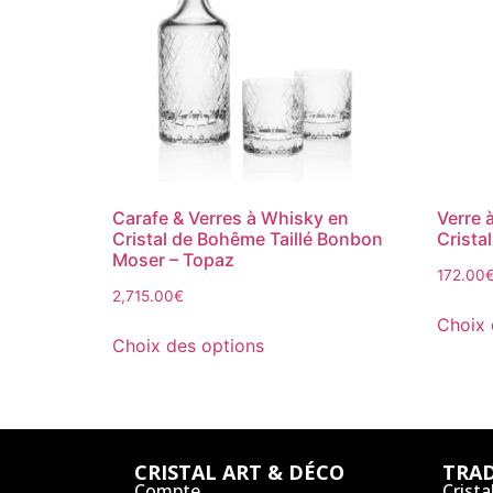
Carafe & Verres à Whisky en
Verre 
Cristal de Bohême Taillé Bonbon
Crista
Moser – Topaz
172.00
2,715.00
€
Choix 
Choix des options
CRISTAL ART & DÉCO
TRAD
Compte
Crista