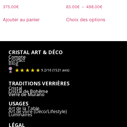
375.00
€
83.00
€
–
498.00
€
Ajouter au panier
Choix des options
CRISTAL ART & DÉCO
Compte
Contact
Blog
TRADITIONS VERRIÈRES
Cristal
Cristal de Bohême
Verre de Murano
USAGES
Art de la Table
Art de vivre (Déco/Lifestyle)
Luminaires
LÉGAL