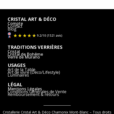
CRISTAL ART & DÉCO
Compte
Contact
Blog
TRADITIONS VERRIÈRES
Cristal
Cristal de Bohême
Verre de Murano
USAGES
Art de la Table
Art de vivre (Déco/Lifestyle)
Luminaires
LÉGAL
Mentions Légales
Conditions Générales de Vente
Remboursement & retours
Cristallerie Cristal Art & Déco Chamonix Mont-Blanc – Tous droits