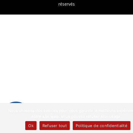
réservés
9.2
/
10
(1521 avis)
Nous utilisons des cookies pour vous garantir la meilleure expérie
9.2
/10
notre site web. Vous pouvez refuser leur usage.
1521 avis
Ok
Refuser tout
Politique de confidentialité