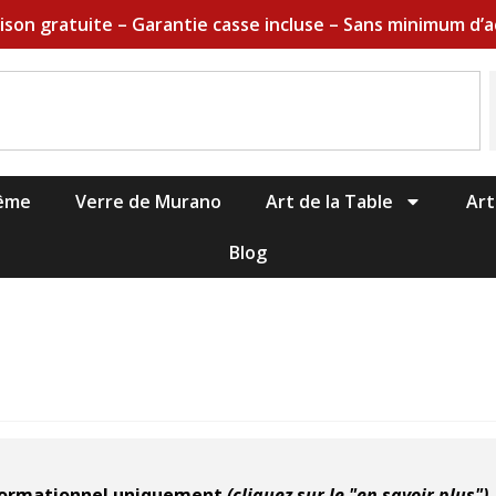
aison gratuite – Garantie casse incluse – Sans minimum d’a
hême
Verre de Murano
Art de la Table
Art
Blog
nformationnel uniquement
(cliquez sur le "en savoir plus")