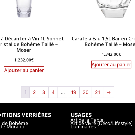
 à Décanter à Vin 1L Sonnet
Carafe à Eau 1,5L Bar en Cri
ristal de Bohême Taillé –
Bohême Taillé – Mos
Moser
1,342.00
€
1,232.00
€
Ajouter au panier
Ajouter au panier
1
2
3
4
…
19
20
21
→
ITIONS VERRIÈRES
USAGES
l
Art de la Table
al de Bohême
Art de vivre (Déco/Lifestyle)
 de Murano
Luminaires