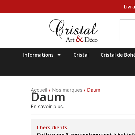
Livr
Informations
Cristal
Cristal de Bo
Accueil
/
Nos marques
/ Daum
Daum
En savoir plus.
Chers clients :
Cette page & son contenu sont à but i