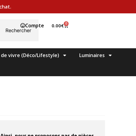
chat.
0
Compte
0.00
€
Rechercher
 de vivre (Déco/Lifestyle)
Luminaires
.
Ainsi, nous ne proposons pas de pièces