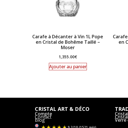
Carafe à Décanter à Vin 1L Pope
Carafe
en Cristal de Bohême Taillé –
en C
Moser
1,355.00
€
Ajouter au panier
CRISTAL ART & DÉCO
TRAD
Compte
Crista
Contact
Crist
Blog
Verre