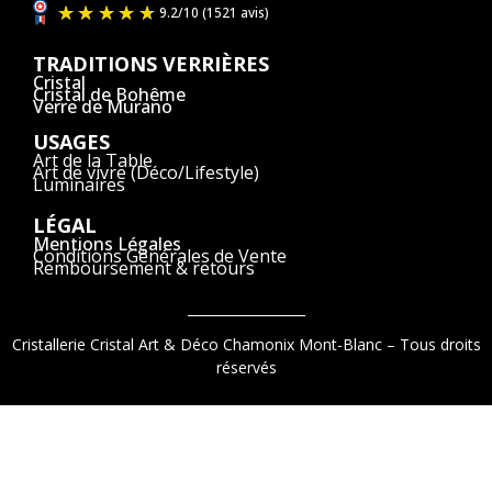
TRADITIONS VERRIÈRES
Cristal
Cristal de Bohême
Verre de Murano
USAGES
Art de la Table
Art de vivre (Déco/Lifestyle)
Luminaires
LÉGAL
Mentions Légales
Conditions Générales de Vente
Remboursement & retours
Cristallerie Cristal Art & Déco Chamonix Mont-Blanc – Tous droits
réservés