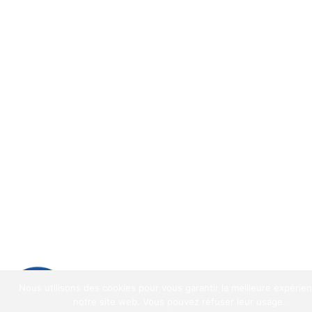
9.2
/
10
(1521 avis)
Nous utilisons des cookies pour vous garantir la meilleure expérie
9.2
/10
notre site web. Vous pouvez refuser leur usage.
1521 avis