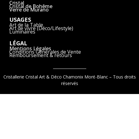
Cristal
Cristal de Bohême
Verre de Murano
USAGES
Art de la Table
Art de vivre (Déco/Lifestyle)
Luminaires
LÉGAL
Mentions Légales
Conditions Générales de Vente
Remboursement & retours
Cristallerie Cristal Art & Déco Chamonix Mont-Blanc – Tous droits
réservés