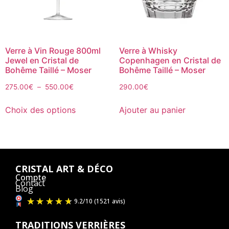
Verre à Vin Rouge 800ml
Verre à Whisky
Jewel en Cristal de
Copenhagen en Cristal de
Bohême Taillé – Moser
Bohême Taillé – Moser
275.00
€
–
550.00
€
290.00
€
Choix des options
Ajouter au panier
CRISTAL ART & DÉCO
Compte
Contact
Blog
TRADITIONS VERRIÈRES