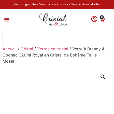
Livraison gratuite – Garantie casse incluse – Sans minimum d’achat.
0
Accueil
/
Cristal
/
Verres en cristal
/ Verre à Brandy &
Cognac 320ml Royal en Cristal de Bohême Taillé –
Moser