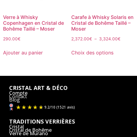
Verre à Whisky
Carafe à Whisky Solaris en
Copenhagen en Cristal de
Cristal de Bohême Taillé –
Bohême Taillé – Moser
Moser
290.00
€
2,372.00
€
–
3,324.00
€
Ajouter au panier
Choix des options
CRISTAL ART & DÉCO
Compte
Contact
Blog
TRADITIONS VERRIÈRES
Cristal
Cristal de Bohême
Verre de Murano