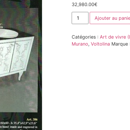
32,980.00
€
Ajouter au pani
Catégories :
Art de vivre 
Murano
,
Voltolina
Marque 