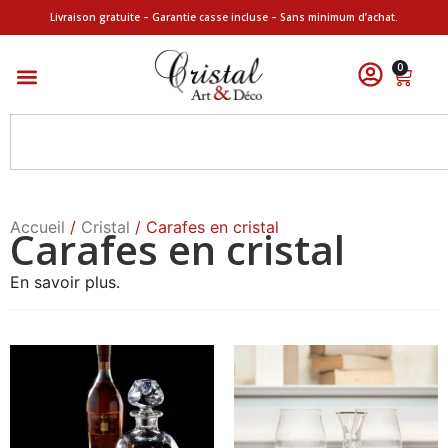
Livraison gratuite – Garantie casse incluse – Sans minimum d’achat.
0
Accueil
/
Cristal
/ Carafes en cristal
Carafes en cristal
En savoir plus.