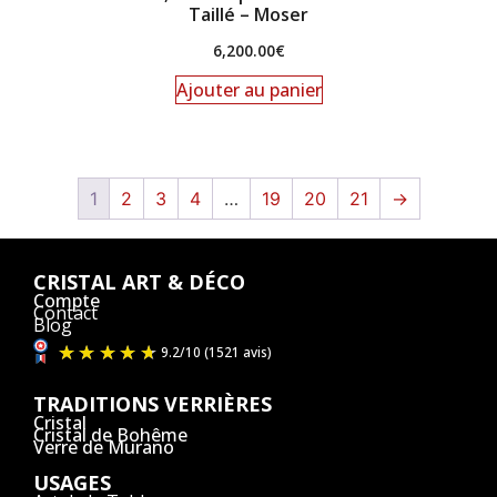
Taillé – Moser
6,200.00
€
Ajouter au panier
1
2
3
4
…
19
20
21
→
CRISTAL ART & DÉCO
Compte
Contact
Blog
TRADITIONS VERRIÈRES
Cristal
Cristal de Bohême
Verre de Murano
USAGES