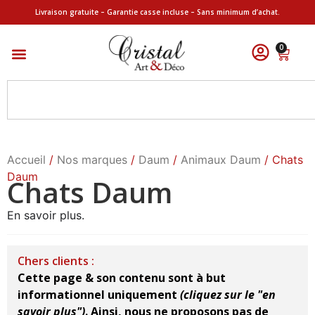
Livraison gratuite – Garantie casse incluse – Sans minimum d’achat.
0
Accueil
/
Nos marques
/
Daum
/
Animaux Daum
/ Chats
Daum
Chats Daum
En savoir plus.
Chers clients :
Cette page & son contenu sont à but
informationnel uniquement
(cliquez sur le "en
savoir plus")
.
Ainsi, nous ne proposons pas de