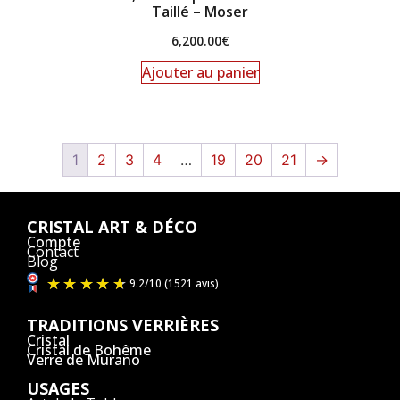
Taillé – Moser
6,200.00
€
Ajouter au panier
1
2
3
4
…
19
20
21
→
CRISTAL ART & DÉCO
Compte
Contact
Blog
TRADITIONS VERRIÈRES
Cristal
Cristal de Bohême
Verre de Murano
USAGES