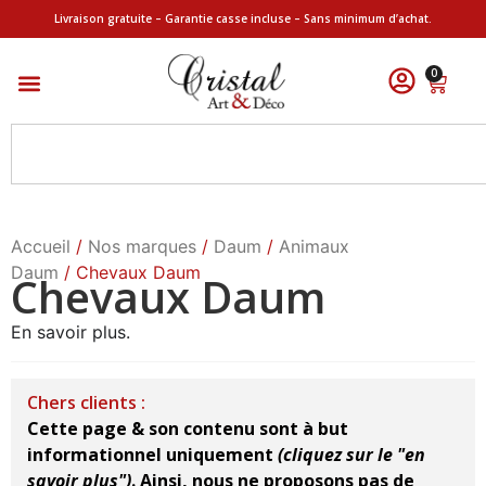
Livraison gratuite – Garantie casse incluse – Sans minimum d’achat.
0
Accueil
/
Nos marques
/
Daum
/
Animaux
Daum
/ Chevaux Daum
Chevaux Daum
En savoir plus.
Chers clients :
Cette page & son contenu sont à but
informationnel uniquement
(cliquez sur le "en
savoir plus")
.
Ainsi, nous ne proposons pas de