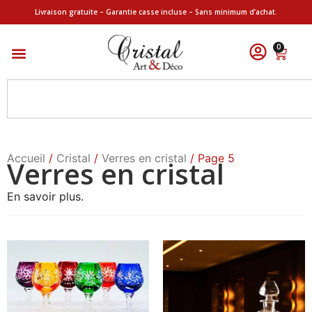
Livraison gratuite – Garantie casse incluse – Sans minimum d’achat.
0
Accueil
/
Cristal
/
Verres en cristal
/ Page 5
Verres en cristal
En savoir plus.